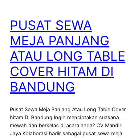
PUSAT SEWA
MEJA PANJANG
ATAU LONG TABLE
COVER HITAM DI
BANDUNG
Pusat Sewa Meja Panjang Atau Long Table Cover
hitam Di Bandung Ingin menciptakan suasana
mewah dan berkelas di acara anda? CV Mandiri
Jaya Kolaborasi hadir sebagai pusat sewa meja