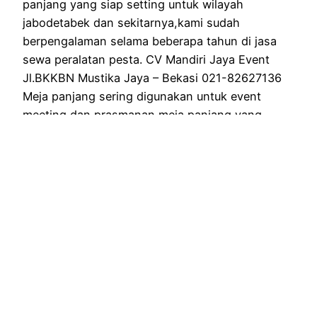
panjang yang siap setting untuk wilayah
jabodetabek dan sekitarnya,kami sudah
berpengalaman selama beberapa tahun di jasa
sewa peralatan pesta. CV Mandiri Jaya Event
Jl.BKKBN Mustika Jaya – Bekasi 021-82627136
Meja panjang sering digunakan untuk event
meeting dan prasmanan,meja panjang yang
kami…
April 14, 2022
RENTAL ALAT PESTA BERKUALITAS DI
JABODETABEK