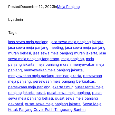
Posted
December 12, 2023
in
Meja Panjang
by
admin
Tags:
jasa sewa meja panjang
, 
jasa sewa meja panjang jakarta
, 
jasa sewa meja panjang meeting
, 
jasa sewa meja panjang
murah bekasi
, 
jasa sewa meja panjang murah jakarta
, 
jasa
sewa meja panjang tangerang
, 
meja panjang
, 
meja
panjang jakarta
, 
meja panjang murah
, 
menyewakan meja
panjang
, 
menyewakan meja panjang jakarta
, 
menyewakan meja panjang seminar jakarta
, 
persewaan
meja panjang
, 
persewaan meja panjang berkualitas
, 
persewaan meja panjang jakarta timur
, 
pusat rental meja
panjang jakarta pusat
, 
pusat sewa meja panjang
, 
pusat
sewa meja panjang bekasi
, 
pusat sewa meja panjang
dekorasi
, 
pusat sewa meja panjang jakarta
, 
Sewa Meja
Kotak Panjang Cover Putih Tangerang Banten