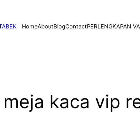
ETABEK
Home
About
Blog
Contact
PERLENGKAPAN VA
 meja kaca vip r