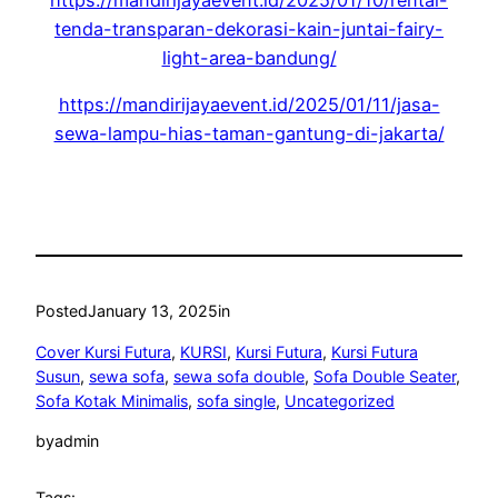
tenda-transparan-dekorasi-kain-juntai-fairy-
light-area-bandung/
https://mandirijayaevent.id/2025/01/11/jasa-
sewa-lampu-hias-taman-gantung-di-jakarta/
Posted
January 13, 2025
in
Cover Kursi Futura
, 
KURSI
, 
Kursi Futura
, 
Kursi Futura
Susun
, 
sewa sofa
, 
sewa sofa double
, 
Sofa Double Seater
, 
Sofa Kotak Minimalis
, 
sofa single
, 
Uncategorized
by
admin
Tags: