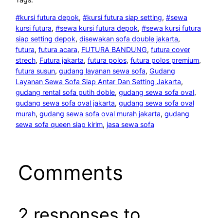
#kursi futura depok
, 
#kursi futura siap setting
, 
#sewa
kursi futura
, 
#sewa kursi futura depok
, 
#sewa kursi futura
siap setting depok
, 
disewakan sofa double jakarta
, 
futura
, 
futura acara
, 
FUTURA BANDUNG
, 
futura cover
strech
, 
Futura jakarta
, 
futura polos
, 
futura polos premium
, 
futura susun
, 
gudang layanan sewa sofa
, 
Gudang
Layanan Sewa Sofa Siap Antar Dan Setting Jakarta
, 
gudang rental sofa putih doble
, 
gudang sewa sofa oval
, 
gudang sewa sofa oval jakarta
, 
gudang sewa sofa oval
murah
, 
gudang sewa sofa oval murah jakarta
, 
gudang
sewa sofa queen siap kirim
, 
jasa sewa sofa
Comments
2 responses to