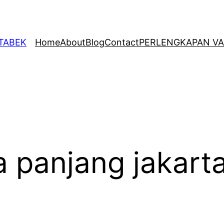
ETABEK
Home
About
Blog
Contact
PERLENGKAPAN VA
 panjang jakart