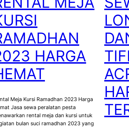
RENTAL MEJA
SE
KURSI
LO
RAMADHAN
DA
2023 HARGA
TI
HEMAT
AC
HA
ntal Meja Kursi Ramadhan 2023 Harga
TE
mat Jasa sewa peralatan pesta
nawarkan rental meja dan kursi untuk
giatan bulan suci ramadhan 2023 yang