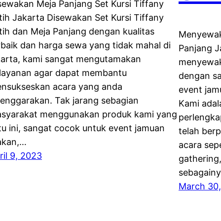
sewakan Meja Panjang Set Kursi Tiffany
tih Jakarta Disewakan Set Kursi Tiffany
tih dan Meja Panjang dengan kualitas
Menyewaka
rbaik dan harga sewa yang tidak mahal di
Panjang J
karta, kami sangat mengutamakan
menyewaka
layanan agar dapat membantu
dengan sa
nsukseskan acara yang anda
event jam
lenggarakan. Tak jarang sebagian
Kami adal
syarakat menggunakan produk kami yang
perlengka
tu ini, sangat cocok untuk event jamuan
telah ber
kan,…
acara sep
ril 9, 2023
gathering
sebagain
March 30