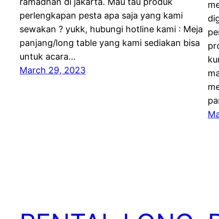
ramadhan di jakarta. Mau tau produk
me
perlengkapan pesta apa saja yang kami
di
sewakan ? yukk, hubungi hotline kami : Meja
pe
panjang/long table yang kami sediakan bisa
pr
untuk acara…
ku
March 29, 2023
ma
me
pa
Ma