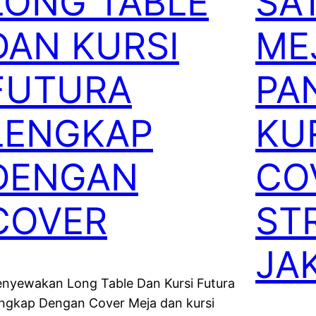
LONG TABLE
SA
DAN KURSI
ME
FUTURA
PA
LENGKAP
KU
DENGAN
CO
COVER
ST
JA
nyewakan Long Table Dan Kursi Futura
ngkap Dengan Cover Meja dan kursi