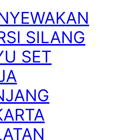
NYEWAKAN
RSI SILANG
YU SET
JA
NJANG
KARTA
LATAN