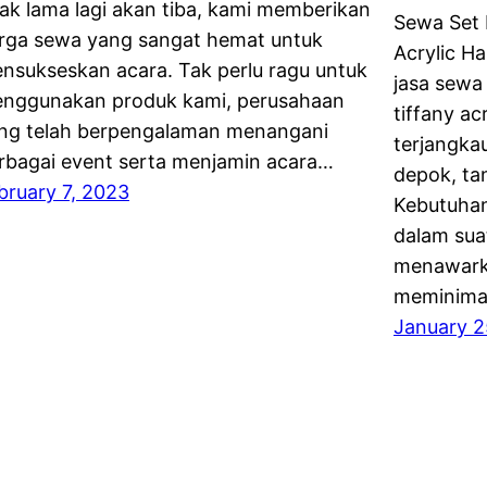
dak lama lagi akan tiba, kami memberikan
Sewa Set 
rga sewa yang sangat hemat untuk
Acrylic H
nsukseskan acara. Tak perlu ragu untuk
jasa sewa 
nggunakan produk kami, perusahaan
tiffany a
ng telah berpengalaman menangani
terjangkau
rbagai event serta menjamin acara…
depok, ta
bruary 7, 2023
Kebutuhan
dalam sua
menawarka
meminimal
January 2