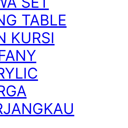
WA SET
NG TABLE
N KURSI
FFANY
RYLIC
RGA
RJANGKAU