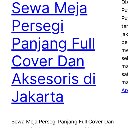
Sewa Meja
Di
Pu
Pu
Persegi
te
ja
Panjang Full
pe
me
Cover Dan
se
ma
Aksesoris di
sa
ma
Ap
Jakarta
Sewa Meja Persegi Panjang Full Cover Dan