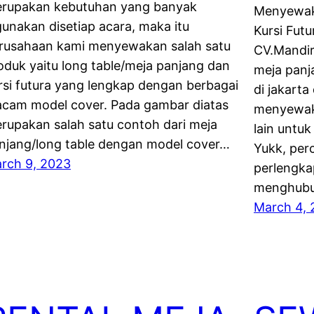
rupakan kebutuhan yang banyak
Menyewak
gunakan disetiap acara, maka itu
Kursi Futu
rusahaan kami menyewakan salah satu
CV.Mandir
oduk yaitu long table/meja panjang dan
meja panj
rsi futura yang lengkap dengan berbagai
di jakarta
cam model cover. Pada gambar diatas
menyewaka
rupakan salah satu contoh dari meja
lain untu
njang/long table dengan model cover…
Yukk, per
rch 9, 2023
perlengka
menghubu
March 4, 