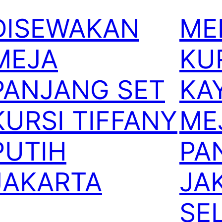
DISEWAKAN
ME
MEJA
KU
PANJANG SET
KA
KURSI TIFFANY
ME
PUTIH
PA
JAKARTA
JA
SE