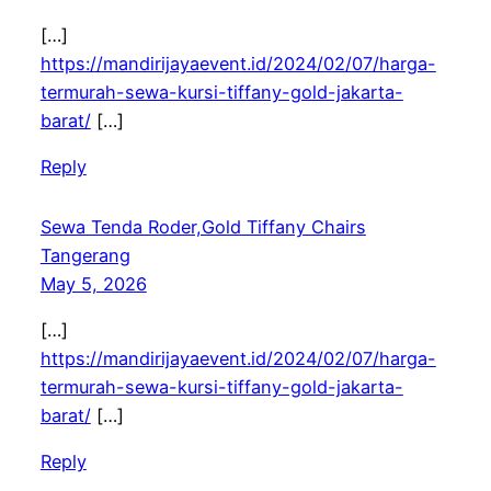
[…]
https://mandirijayaevent.id/2024/02/07/harga-
termurah-sewa-kursi-tiffany-gold-jakarta-
barat/
[…]
Reply
Sewa Tenda Roder,Gold Tiffany Chairs
Tangerang
May 5, 2026
[…]
https://mandirijayaevent.id/2024/02/07/harga-
termurah-sewa-kursi-tiffany-gold-jakarta-
barat/
[…]
Reply