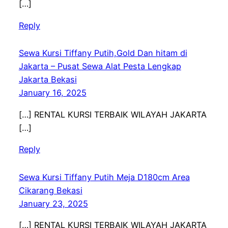
[…]
Reply
Sewa Kursi Tiffany Putih,Gold Dan hitam di
Jakarta – Pusat Sewa Alat Pesta Lengkap
Jakarta Bekasi
January 16, 2025
[…] RENTAL KURSI TERBAIK WILAYAH JAKARTA
[…]
Reply
Sewa Kursi Tiffany Putih Meja D180cm Area
Cikarang Bekasi
January 23, 2025
[…] RENTAL KURSI TERBAIK WILAYAH JAKARTA