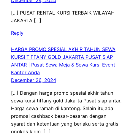
December 24, 2024
[…] PUSAT RENTAL KURSI TERBAIK WILAYAH
JAKARTA […]
Reply
HARGA PROMO SPESIAL AKHIR TAHUN SEWA
KURSI TIFFANY GOLD JAKARTA PUSAT SIAP
ANTAR | Pusat Sewa Meja & Sewa Kursi Event
Kantor Anda
December 26, 2024
[…] Dengan harga promo spesial akhir tahun
sewa kursi tiffany gold Jakarta Pusat siap antar.
Harga sewa ramah di kantong. Selain itu,ada
promosi cashback besar-besaran dengan
syarat dan ketentuan yang berlaku serta gratis
ongkos kirim. […]