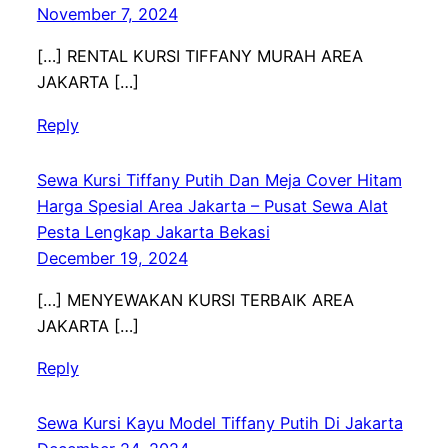
November 7, 2024
[…] RENTAL KURSI TIFFANY MURAH AREA
JAKARTA […]
Reply
Sewa Kursi Tiffany Putih Dan Meja Cover Hitam
Harga Spesial Area Jakarta – Pusat Sewa Alat
Pesta Lengkap Jakarta Bekasi
December 19, 2024
[…] MENYEWAKAN KURSI TERBAIK AREA
JAKARTA […]
Reply
Sewa Kursi Kayu Model Tiffany Putih Di Jakarta