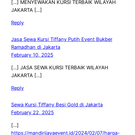
[…] MENYEWAKAN KURSI TERBAIK WILAYAH
JAKARTA […]
Reply
Jasa Sewa Kursi Tiffany Putih Event Bukber
Ramadhan di Jakarta
February 10, 2025
[…] JASA SEWA KURSI TERBAIK WILAYAH
JAKARTA […]
Reply
Sewa Kursi Tiffany Besi Gold di Jakarta
February 22, 2025
[…]
https://mandirijayaevent.id/2024/02/07/harga-