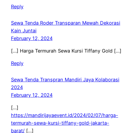
Reply
Sewa Tenda Roder Transparan Mewah Dekorasi
Kain Juntai
February 12, 2024
[…] Harga Termurah Sewa Kursi Tiffany Gold […]
Reply
Sewa Tenda Transpran Mandiri Jaya Kolaborasi
2024
February 12, 2024
[…]
https://mandirijayaevent.id/2024/02/07/harga-
termurah-sewa-kursi-tiffany-gold-jakarta-
barat/
[…]