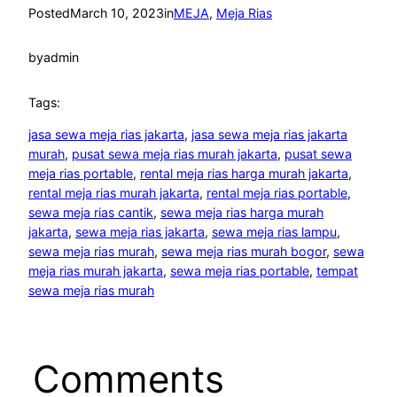
Posted
March 10, 2023
in
MEJA
, 
Meja Rias
by
admin
Tags:
jasa sewa meja rias jakarta
, 
jasa sewa meja rias jakarta
murah
, 
pusat sewa meja rias murah jakarta
, 
pusat sewa
meja rias portable
, 
rental meja rias harga murah jakarta
, 
rental meja rias murah jakarta
, 
rental meja rias portable
, 
sewa meja rias cantik
, 
sewa meja rias harga murah
jakarta
, 
sewa meja rias jakarta
, 
sewa meja rias lampu
, 
sewa meja rias murah
, 
sewa meja rias murah bogor
, 
sewa
meja rias murah jakarta
, 
sewa meja rias portable
, 
tempat
sewa meja rias murah
Comments