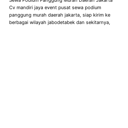
Cv mandiri jaya event pusat sewa podium
panggung murah daerah jakarta, siap kirim ke
berbagai wilayah jabodetabek dan sekitarnya,
harga sewa murah dan durasi sewa bisa harian,
dilengkapi perlengkapan alat event lainnya juga.
Cv Mandiri jaya event merupakan perusahaan
penyewaan alat event, penyuport segala macam
jenis event, sekaligus menyediakan…
July 29, 2022
SEWA PODIUM
MIMBAR KAYU
MURAH JAKARTA