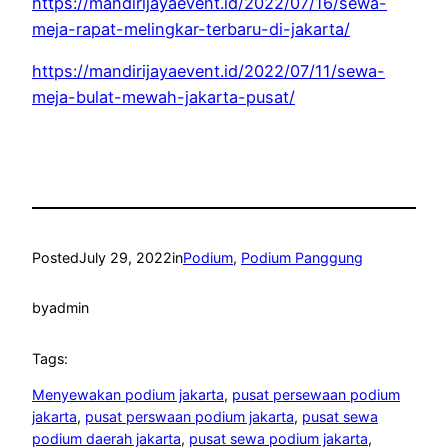
https://mandirijayaevent.id/2022/07/16/sewa-
meja-rapat-melingkar-terbaru-di-jakarta/
https://mandirijayaevent.id/2022/07/11/sewa-
meja-bulat-mewah-jakarta-pusat/
Posted
July 29, 2022
in
Podium
, 
Podium Panggung
by
admin
Tags:
Menyewakan podium jakarta
, 
pusat persewaan podium
jakarta
, 
pusat perswaan podium jakarta
, 
pusat sewa
podium daerah jakarta
, 
pusat sewa podium jakarta
, 