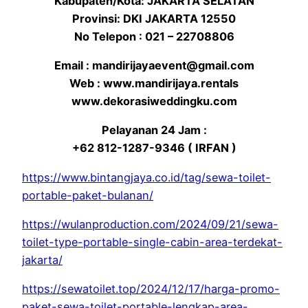
Kabupaten/Kota: JAKARTA SELATAN
Provinsi: DKI JAKARTA 12550
No Telepon : 021 – 22708806
Email : mandirijayaevent@gmail.com
Web : www.mandirijaya.rentals
www.dekorasiweddingku.com
Pelayanan 24 Jam :
+62 812-1287-9346 ( IRFAN )
https://www.bintangjaya.co.id/tag/sewa-toilet-
portable-paket-bulanan/
https://wulanproduction.com/2024/09/21/sewa-
toilet-type-portable-single-cabin-area-terdekat-
jakarta/
https://sewatoilet.top/2024/12/17/harga-promo-
paket-sewa-toilet-portable-lengkap-area-