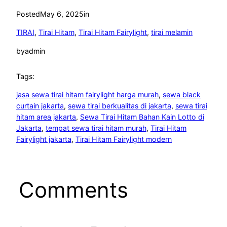
Posted
May 6, 2025
in
TIRAI
, 
Tirai Hitam
, 
Tirai Hitam Fairylight
, 
tirai melamin
by
admin
Tags:
jasa sewa tirai hitam fairylight harga murah
, 
sewa black
curtain jakarta
, 
sewa tirai berkualitas di jakarta
, 
sewa tirai
hitam area jakarta
, 
Sewa Tirai Hitam Bahan Kain Lotto di
Jakarta
, 
tempat sewa tirai hitam murah
, 
Tirai Hitam
Fairylight jakarta
, 
Tirai Hitam Fairylight modern
Comments