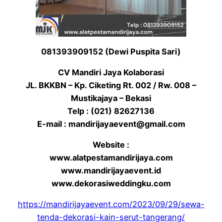
081393909152 (Dewi Puspita Sari)
CV Mandiri Jaya Kolaborasi
JL. BKKBN – Kp. Ciketing Rt. 002 / Rw. 008 –
Mustikajaya – Bekasi
Telp : (021) 82627136
E-mail : mandirijayaevent@gmail.com
Website :
www.alatpestamandirijaya.com
www.mandirijayaevent.id
www.dekorasiweddingku.com
https://mandirijayaevent.com/2023/09/29/sewa-
tenda-dekorasi-kain-serut-tangerang/