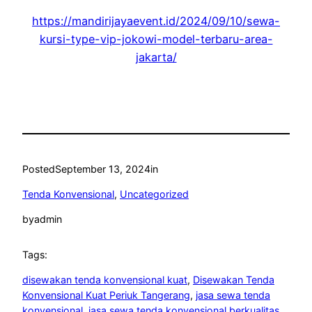
https://mandirijayaevent.id/2024/09/10/sewa-
kursi-type-vip-jokowi-model-terbaru-area-
jakarta/
Posted
September 13, 2024
in
Tenda Konvensional
, 
Uncategorized
by
admin
Tags:
disewakan tenda konvensional kuat
, 
Disewakan Tenda
Konvensional Kuat Periuk Tangerang
, 
jasa sewa tenda
konvensional
, 
jasa sewa tenda konvensional berkualitas
, 