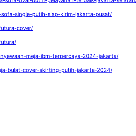
-sofa-oval-putih-pelayanan-terbaik-jakarta-selatan
ofa-single-putih-siap-kirim-jakarta-pusat/
futura-cover/
utura/
-penyewaan-meja-ibm-terpercaya-2024-jakarta/
ja-bulat-cover-skirting-putih-jakarta-2024/