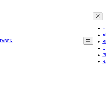
H
A
ETABEK
B
C
P
R