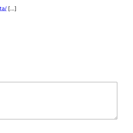
ta/
[…]