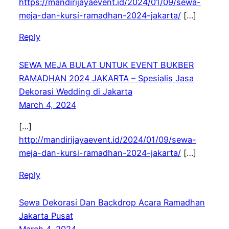
https://mandirijayaevent.id/2024/01/09/sewa-
meja-dan-kursi-ramadhan-2024-jakarta/
[…]
Reply
SEWA MEJA BULAT UNTUK EVENT BUKBER
RAMADHAN 2024 JAKARTA – Spesialis Jasa
Dekorasi Wedding di Jakarta
March 4, 2024
[…]
http://mandirijayaevent.id/2024/01/09/sewa-
meja-dan-kursi-ramadhan-2024-jakarta/
[…]
Reply
Sewa Dekorasi Dan Backdrop Acara Ramadhan
Jakarta Pusat