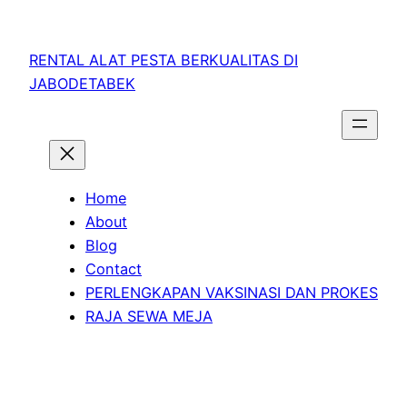
RENTAL ALAT PESTA BERKUALITAS DI
JABODETABEK
Home
About
Blog
Contact
PERLENGKAPAN VAKSINASI DAN PROKES
RAJA SEWA MEJA