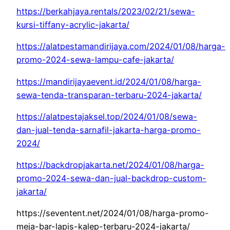
https://berkahjaya.rentals/2023/02/21/sewa-
kursi-tiffany-acrylic-jakarta/
https://alatpestamandirijaya.com/2024/01/08/harga-
promo-2024-sewa-lampu-cafe-jakarta/
https://mandirijayaevent.id/2024/01/08/harga-
sewa-tenda-transparan-terbaru-2024-jakarta/
https://alatpestajaksel.top/2024/01/08/sewa-
dan-jual-tenda-sarnafil-jakarta-harga-promo-
2024/
https://backdropjakarta.net/2024/01/08/harga-
promo-2024-sewa-dan-jual-backdrop-custom-
jakarta/
https://seventent.net/2024/01/08/harga-promo-
meja-bar-lapis-kalep-terbaru-2024-jakarta/