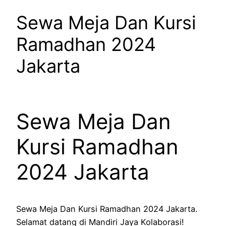
Sewa Meja Dan Kursi
Ramadhan 2024
Jakarta
Sewa Meja Dan
Kursi Ramadhan
2024 Jakarta
Sewa Meja Dan Kursi Ramadhan 2024 Jakarta.
Selamat datang di Mandiri Jaya Kolaborasi!