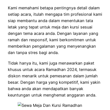
Kami memahami betapa pentingnya detail dalam
setiap acara, itulah mengapa tim profesional kami
siap membantu anda dalam menentukan tata
letak yang tepat untuk meja dan kursi sesuai
dengan tema acara anda. Dengan layanan yang
ramah dan responsif, kami berkomitmen untuk
memberikan pengalaman yang menyenangkan
dan tanpa stres bagi anda.
Tidak hanya itu, kami juga menawarkan paket
khusus untuk acara Ramadhan 2024, termasuk
diskon menarik untuk pemesanan dalam jumlah
besar. Dengan harga yang kompetitif, kami yakin
bahwa anda akan mendapatkan banyak
keuntungan untuk menghemat anggaran anda.