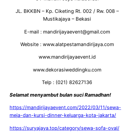
JL. BKKBN – Kp. Ciketing Rt. 002 / Rw. 008 –
Mustikajaya – Bekasi
E-mail : mandirijayaevent@gmail.com
Website : www.alatpestamandirijaya.com
www.mandirijayaevent.id
www.dekorasiweddingku.com
Telp : (021) 82627136
Selamat menyambut bulan suci Ramadhan!
https://mandirijayaevent.com/2022/03/11/sewa-
meja-dan-kursi-dinner-keluarga-kota-jakarta/
https://suryajaya.top/category/sewa-sofa-oval/