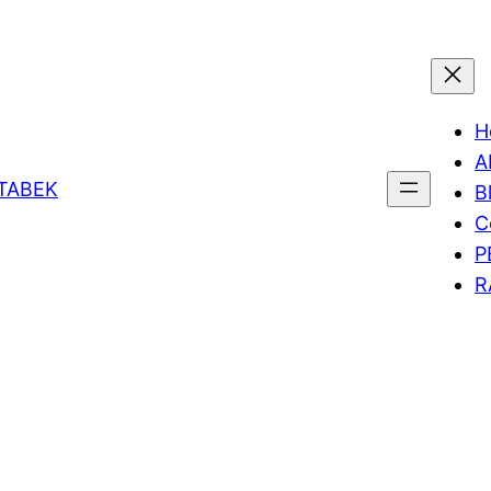
H
A
ETABEK
B
C
P
R