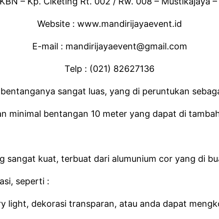
KBN – Kp. Ciketing Rt. 002 / Rw. 008 – Mustikajaya –
Website : www.mandirijayaevent.id
E-mail : mandirijayaevent@gmail.com
Telp : (021) 82627136
 bentanganya sangat luas, yang di peruntukan sebaga
n minimal bentangan 10 meter yang dapat di tambah
sangat kuat, terbuat dari alumunium cor yang di bua
si, seperti :
airy light, dekorasi transparan, atau anda dapat men