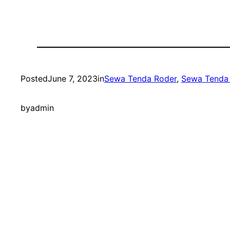
Posted
June 7, 2023
in
Sewa Tenda Roder
, 
Sewa Tenda 
by
admin