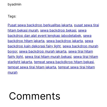
by
admin
Tags:
Pusat sewa backdrop berkualitas jakarta
, 
pusat sewa tirai
hitam bekasi murah
, 
sewa backdrop bekasi
, 
sewa
backdrop dan alat event lengkap jabodetabek
, 
sewa
backdrop hitam jakarta
, 
sewa backdrop jakarta
, 
sewa
backdrop kain dekorasi fairy light
, 
sewa backdrop murah
bogor
, 
sewa backdrop murah jakarta
, 
sewa tirai hitam
fairly light
, 
sewa tirai hitam murah bekasi
, 
sewa tirai hitam
starlight jakarta
, 
tempat sewa backdkrop hitam bekasi
, 
tempat sewa tirai hitam jakarta
, 
tempat sewa tirai hitam
murah
Comments