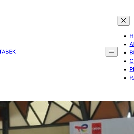
H
A
ETABEK
B
C
P
R