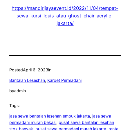
https://mandirijayaevent.id/2022/11/04/tempat-
sewa-kursi-louis-atau-ghost-chair-acrylic-
jakarta/
Posted
April 6, 2023
in
Bantalan Leseshan
, 
Karpet Permadani
by
admin
Tags:
jasa sewa bantalan lesehan empuk jakarta
, 
jasa sewa
permadani murah bekasi
, 
pusat sewa bantalan lesehan
stok banyak
, 
pusat sewa permadani murah jakarta
, 
rental