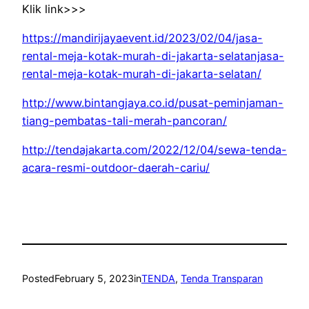
Klik link>>>
https://mandirijayaevent.id/2023/02/04/jasa-
rental-meja-kotak-murah-di-jakarta-selatanjasa-
rental-meja-kotak-murah-di-jakarta-selatan/
http://www.bintangjaya.co.id/pusat-peminjaman-
tiang-pembatas-tali-merah-pancoran/
http://tendajakarta.com/2022/12/04/sewa-tenda-
acara-resmi-outdoor-daerah-cariu/
Posted
February 5, 2023
in
TENDA
, 
Tenda Transparan