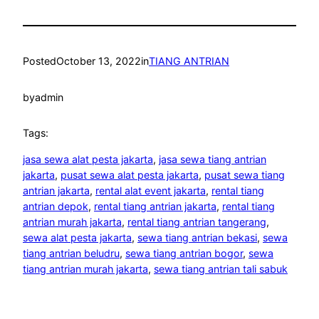
Posted
October 13, 2022
in
TIANG ANTRIAN
by
admin
Tags:
jasa sewa alat pesta jakarta
, 
jasa sewa tiang antrian
jakarta
, 
pusat sewa alat pesta jakarta
, 
pusat sewa tiang
antrian jakarta
, 
rental alat event jakarta
, 
rental tiang
antrian depok
, 
rental tiang antrian jakarta
, 
rental tiang
antrian murah jakarta
, 
rental tiang antrian tangerang
, 
sewa alat pesta jakarta
, 
sewa tiang antrian bekasi
, 
sewa
tiang antrian beludru
, 
sewa tiang antrian bogor
, 
sewa
tiang antrian murah jakarta
, 
sewa tiang antrian tali sabuk