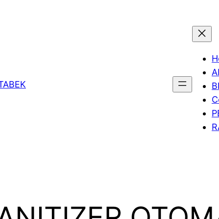
H
A
ETABEK
B
C
P
R
ANITIZER OTOMA