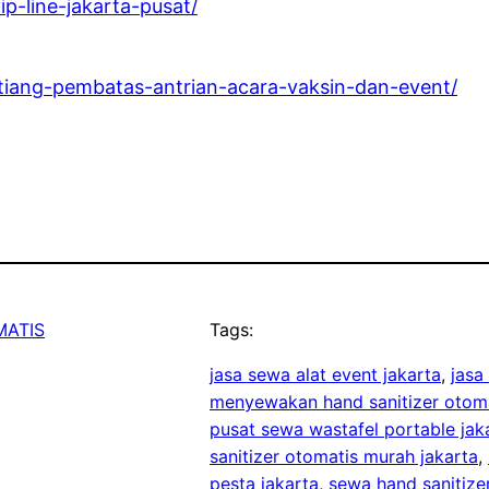
p-line-jakarta-pusat/
-tiang-pembatas-antrian-acara-vaksin-dan-event/
MATIS
Tags:
jasa sewa alat event jakarta
, 
jasa
menyewakan hand sanitizer otoma
pusat sewa wastafel portable jak
sanitizer otomatis murah jakarta
, 
pesta jakarta
, 
sewa hand sanitize