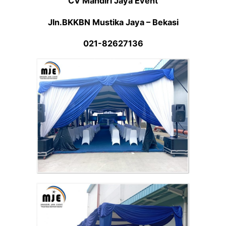
CV Mandiri Jaya Event
Jln.BKKBN Mustika Jaya – Bekasi
021-82627136