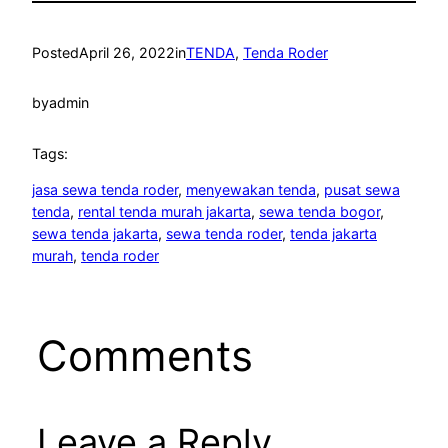
Posted
April 26, 2022
in
TENDA
, 
Tenda Roder
by
admin
Tags:
jasa sewa tenda roder
, 
menyewakan tenda
, 
pusat sewa
tenda
, 
rental tenda murah jakarta
, 
sewa tenda bogor
, 
sewa tenda jakarta
, 
sewa tenda roder
, 
tenda jakarta
murah
, 
tenda roder
Comments
Leave a Reply