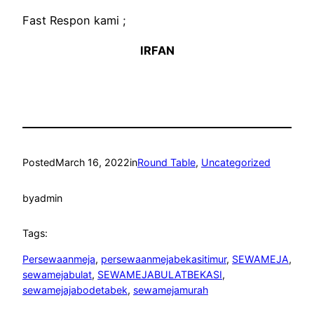
Fast Respon kami ;
IRFAN
Posted
March 16, 2022
in
Round Table
, 
Uncategorized
by
admin
Tags:
Persewaanmeja
, 
persewaanmejabekasitimur
, 
SEWAMEJA
, 
sewamejabulat
, 
SEWAMEJABULATBEKASI
, 
sewamejajabodetabek
, 
sewamejamurah