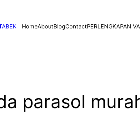
ETABEK
Home
About
Blog
Contact
PERLENGKAPAN VA
nda parasol murah