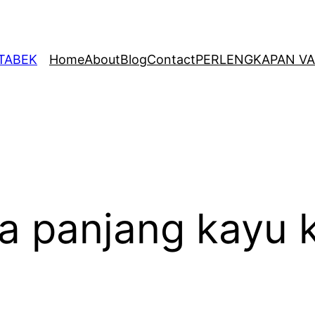
ETABEK
Home
About
Blog
Contact
PERLENGKAPAN VA
ja panjang kayu 