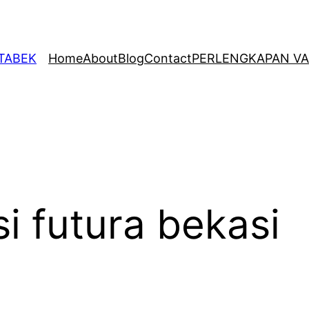
ETABEK
Home
About
Blog
Contact
PERLENGKAPAN VA
si futura bekasi