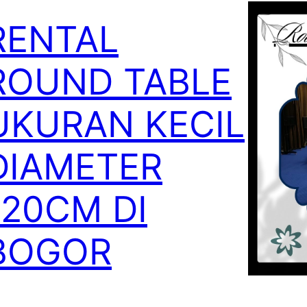
RENTAL
ROUND TABLE
UKURAN KECIL
DIAMETER
120CM DI
BOGOR