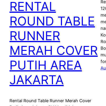
RENTAL
Re
12
me
ROUND TABLE
me
na
RUNNER
Ko
Ro
MERAH COVER
Bo
mu
PUTIH AREA
fo
Au
JAKARTA
Rental Round Table Runner Merah Cover