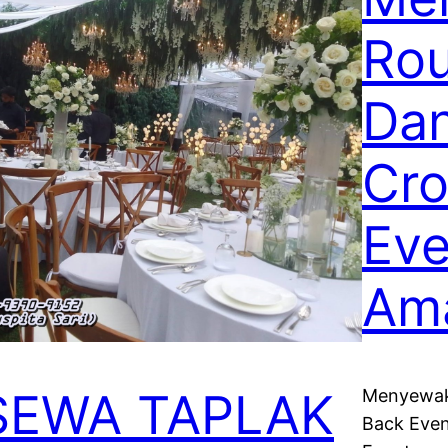
Rou
Dan
Cro
Eve
Ama
SEWA TAPLAK
Menyewaka
Back Even