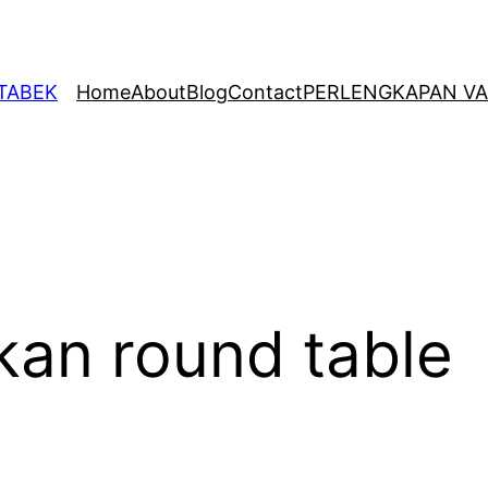
ETABEK
Home
About
Blog
Contact
PERLENGKAPAN VA
an round table