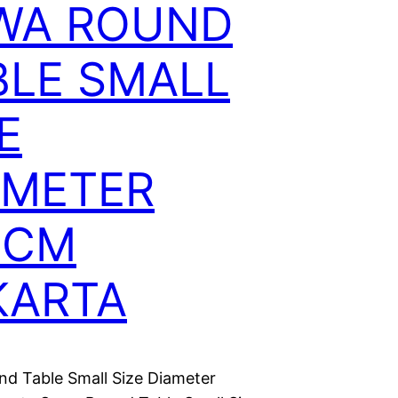
WA ROUND
BLE SMALL
E
AMETER
0CM
KARTA
d Table Small Size Diameter