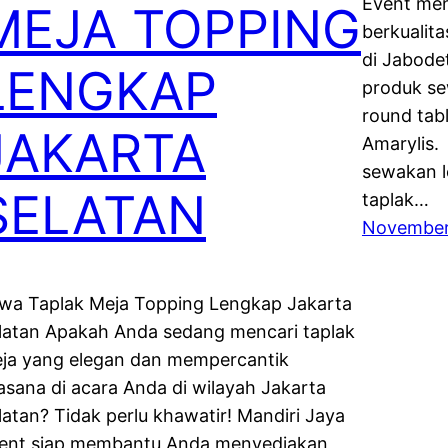
Event me
MEJA TOPPING
berkualit
di Jabode
LENGKAP
produk s
round tab
JAKARTA
Amarylis.
sewakan l
SELATAN
taplak…
November
wa Taplak Meja Topping Lengkap Jakarta
latan Apakah Anda sedang mencari taplak
ja yang elegan dan mempercantik
asana di acara Anda di wilayah Jakarta
latan? Tidak perlu khawatir! Mandiri Jaya
ent siap membantu Anda menyediakan