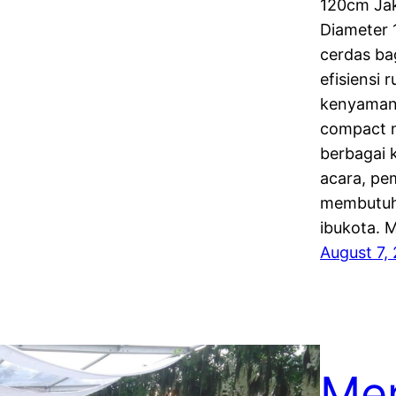
120cm Jak
Diameter 
cerdas ba
efisiensi
kenyamana
compact n
berbagai 
acara, pem
membutuhk
ibukota.
August 7,
Me