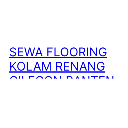
SEWA FLOORING
KOLAM RENANG
CILEGON BANTEN
Ingin mengadakan acara di sekitar kolam renang
di wilayah Cilegon, Banten? Mandiri Jaya Event
punya solusi untuk Anda! Kami menawarkan
layanan sewa flooring yang dapat digunakan