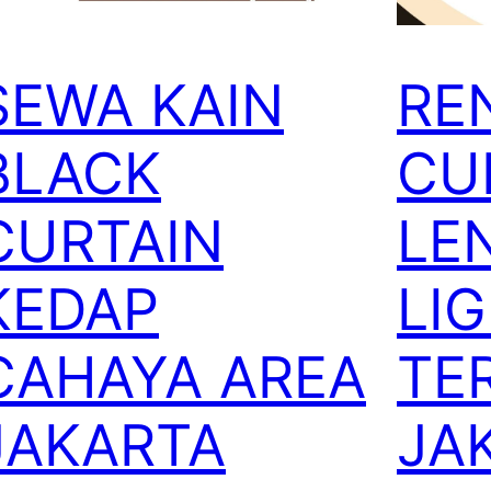
SEWA KAIN
RE
BLACK
CU
CURTAIN
LE
KEDAP
LI
CAHAYA AREA
TE
JAKARTA
JA