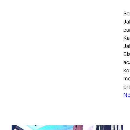
Se
Ja
cu
Ka
Ja
Bl
ac
ko
me
pr
No