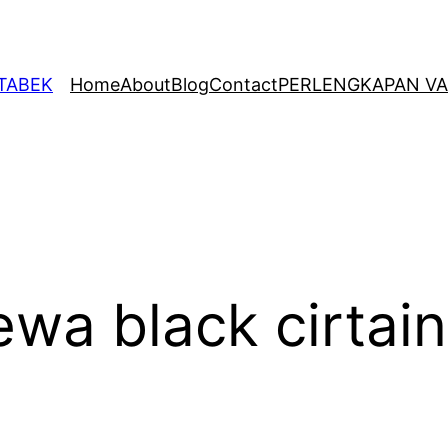
ETABEK
Home
About
Blog
Contact
PERLENGKAPAN VA
ewa black cirtai