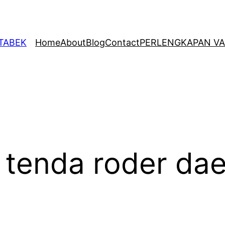
ETABEK
Home
About
Blog
Contact
PERLENGKAPAN VA
 tenda roder da