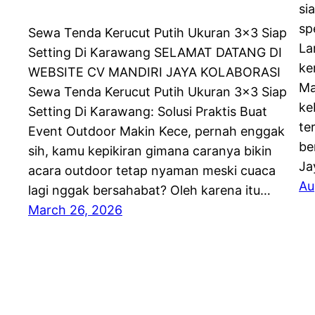
si
sp
Sewa Tenda Kerucut Putih Ukuran 3×3 Siap
La
Setting Di Karawang SELAMAT DATANG DI
ke
WEBSITE CV MANDIRI JAYA KOLABORASI
Ma
Sewa Tenda Kerucut Putih Ukuran 3×3 Siap
ke
Setting Di Karawang: Solusi Praktis Buat
te
Event Outdoor Makin Kece, pernah enggak
be
sih, kamu kepikiran gimana caranya bikin
Ja
acara outdoor tetap nyaman meski cuaca
Au
lagi nggak bersahabat? Oleh karena itu…
March 26, 2026