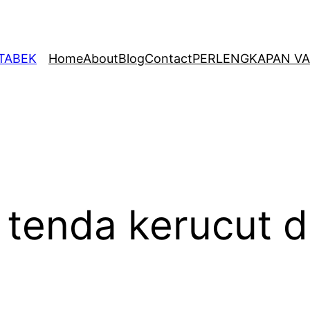
ETABEK
Home
About
Blog
Contact
PERLENGKAPAN VA
 tenda kerucut 