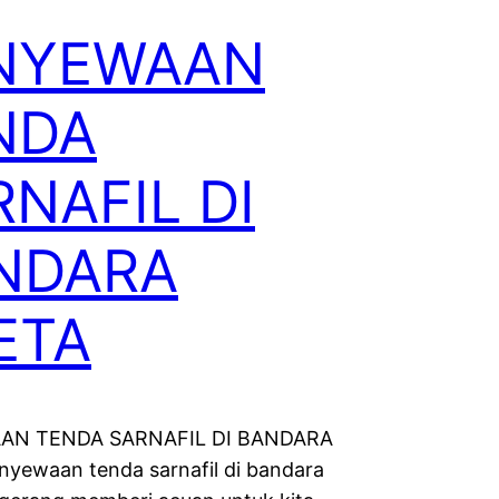
NYEWAAN
NDA
NAFIL DI
NDARA
ETA
AN TENDA SARNAFIL DI BANDARA
yewaan tenda sarnafil di bandara