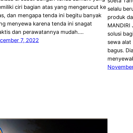
soeta Tan
miliki ciri bagian atas yang mengerucut ke
selalu be
as, dan mengapa tenda ini begitu banyak
produk da
ng menyewa karena tenda ini snagat
MANDIRI 
aktis dan perawatannya mudah.…
solusi ba
cember 7, 2022
sewa alat
bagus. Dia
menyewak
November