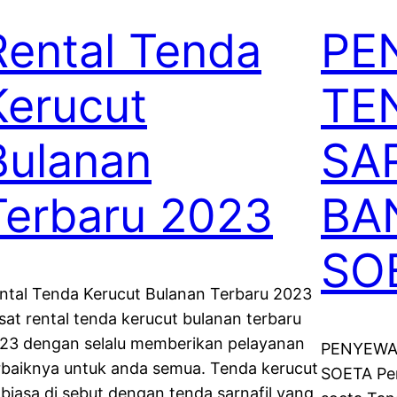
Rental Tenda
PE
Kerucut
TE
Bulanan
SAR
Terbaru 2023
BA
SO
ntal Tenda Kerucut Bulanan Terbaru 2023
sat rental tenda kerucut bulanan terbaru
23 dengan selalu memberikan pelayanan
PENYEWA
rbaiknya untuk anda semua. Tenda kerucut
SOETA Pen
i biasa di sebut dengan tenda sarnafil yang