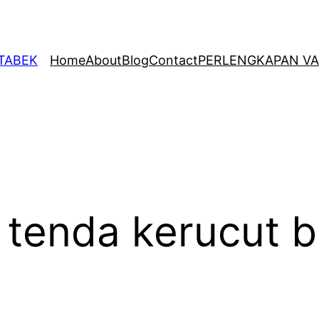
ETABEK
Home
About
Blog
Contact
PERLENGKAPAN VA
 tenda kerucut 