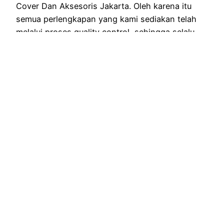
Cover Dan Aksesoris Jakarta. Oleh karena itu
semua perlengkapan yang kami sediakan telah
melalui proses quality control, sehingga selalu
tampil bersih,…
September 23, 2025
RENTAL ALAT PESTA BERKUALITAS DI
JABODETABEK
Proudly powered by
WordPress