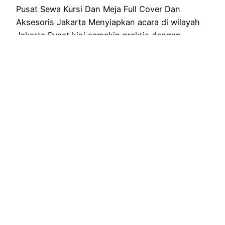
Pusat Sewa Kursi Dan Meja Full Cover Dan
Aksesoris Jakarta Menyiapkan acara di wilayah
Jakarta Pusat kini semakin praktis dengan
layanan dari CV Mandiri Jaya Kolaborasi. Kami
menghadirkan Pusat Sewa Kursi Dan Meja Full
Cover Dan Aksesoris Jakarta. Oleh karena itu
semua perlengkapan yang kami sediakan telah
melalui proses quality control, sehingga selalu
tampil bersih,…
September 23, 2025
RENTAL ALAT PESTA BERKUALITAS DI