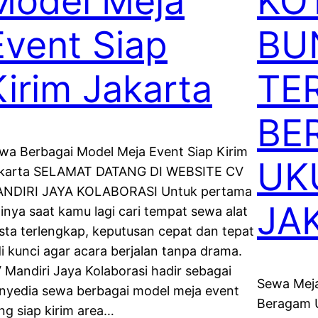
Model Meja
KO
Event Siap
BU
Kirim Jakarta
TE
BE
wa Berbagai Model Meja Event Siap Kirim
UK
karta SELAMAT DATANG DI WEBSITE CV
NDIRI JAYA KOLABORASI Untuk pertama
JA
linya saat kamu lagi cari tempat sewa alat
sta terlengkap, keputusan cepat dan tepat
di kunci agar acara berjalan tanpa drama.
 Mandiri Jaya Kolaborasi hadir sebagai
Sewa Meja
nyedia sewa berbagai model meja event
Beragam U
ng siap kirim area…