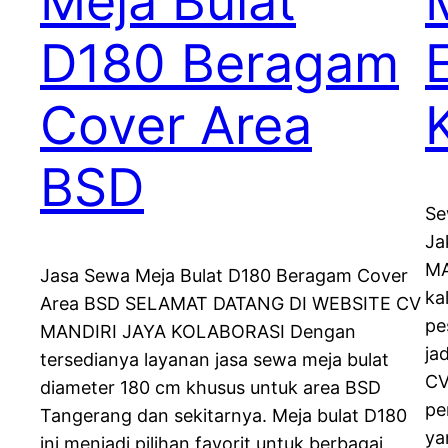
Meja Bulat
D180 Beragam
Cover Area
BSD
Se
Ja
MA
Jasa Sewa Meja Bulat D180 Beragam Cover
ka
Area BSD SELAMAT DATANG DI WEBSITE CV
pe
MANDIRI JAYA KOLABORASI Dengan
ja
tersedianya layanan jasa sewa meja bulat
CV
diameter 180 cm khusus untuk area BSD
pe
Tangerang dan sekitarnya. Meja bulat D180
ya
ini menjadi pilihan favorit untuk berbagai