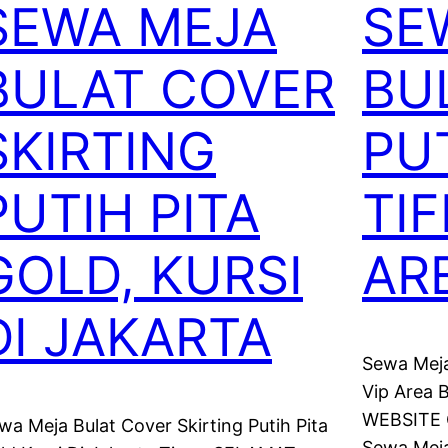
SEWA MEJA
SE
BULAT COVER
BU
SKIRTING
PUT
PUTIH PITA
TIF
GOLD, KURSI
AR
DI JAKARTA
Sewa Meja 
Vip Area
WEBSITE 
wa Meja Bulat Cover Skirting Putih Pita
Sewa Meja 