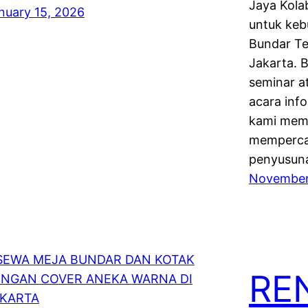
Jaya Kola
nuary 15, 2026
untuk keb
Bundar Te
Jakarta. B
seminar a
acara inf
kami memil
memperca
penyusun
November
RE