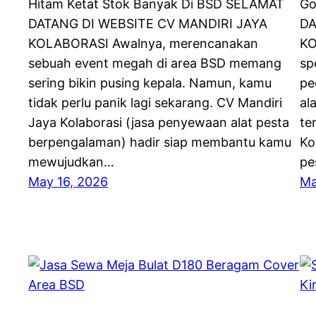
Hitam Ketat Stok Banyak Di BSD SELAMAT
Go
DATANG DI WEBSITE CV MANDIRI JAYA
DA
KOLABORASI Awalnya, merencanakan
KO
sebuah event megah di area BSD memang
sp
sering bikin pusing kepala. Namun, kamu
pe
tidak perlu panik lagi sekarang. CV Mandiri
al
Jaya Kolaborasi (jasa penyewaan alat pesta
te
berpengalaman) hadir siap membantu kamu
Ko
mewujudkan…
pe
May 16, 2026
Ma