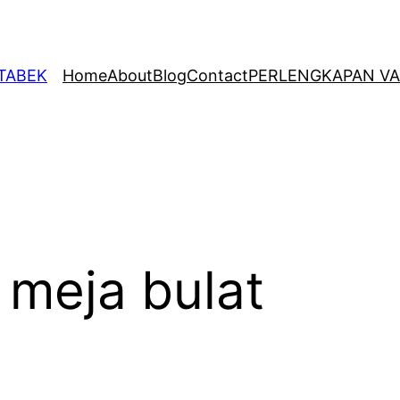
ETABEK
Home
About
Blog
Contact
PERLENGKAPAN VA
 meja bulat