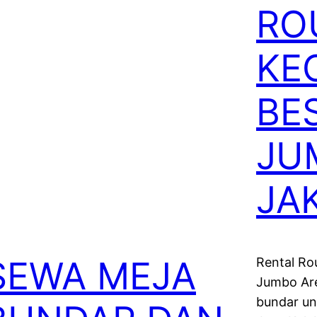
RO
KE
BE
JU
JA
SEWA MEJA
Rental Ro
Jumbo Are
bundar un