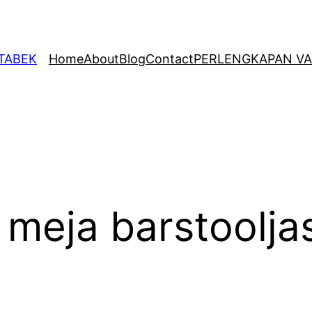
ETABEK
Home
About
Blog
Contact
PERLENGKAPAN VA
 meja barstoolj