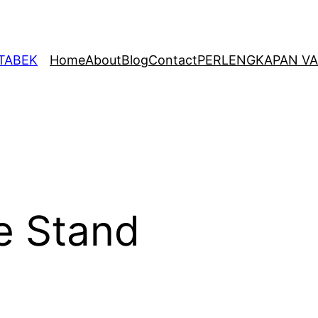
ETABEK
Home
About
Blog
Contact
PERLENGKAPAN VA
e Stand