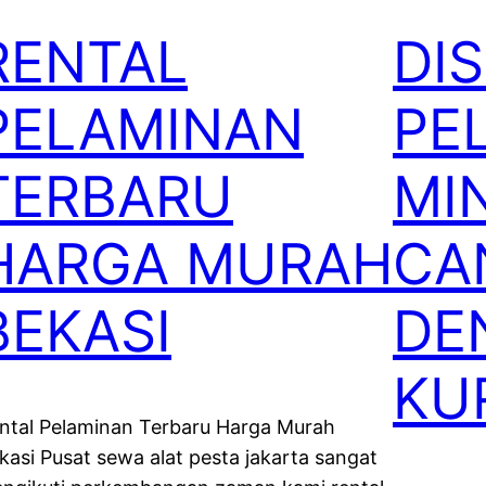
RENTAL
DI
PELAMINAN
PE
TERBARU
MI
HARGA MURAH
CA
BEKASI
DE
KU
ntal Pelaminan Terbaru Harga Murah
kasi Pusat sewa alat pesta jakarta sangat