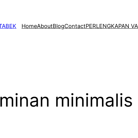
ETABEK
Home
About
Blog
Contact
PERLENGKAPAN VA
minan minimalis