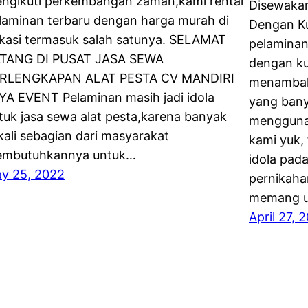
ngikuti perkembangan zaman,kami rental
Disewakan
laminan terbaru dengan harga murah di
Dengan Ku
kasi termasuk salah satunya. SELAMAT
pelaminan
TANG DI PUSAT JASA SEWA
dengan ku
RLENGKAPAN ALAT PESTA CV MANDIRI
menambah
YA EVENT Pelaminan masih jadi idola
yang bany
tuk jasa sewa alat pesta,karena banyak
mengguna
kali sebagian dari masyarakat
kami yuk,
mbutuhkannya untuk…
idola pad
y 25, 2022
pernikahan
memang u
April 27, 