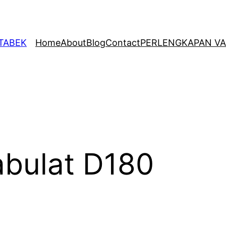
ETABEK
Home
About
Blog
Contact
PERLENGKAPAN VA
abulat D180