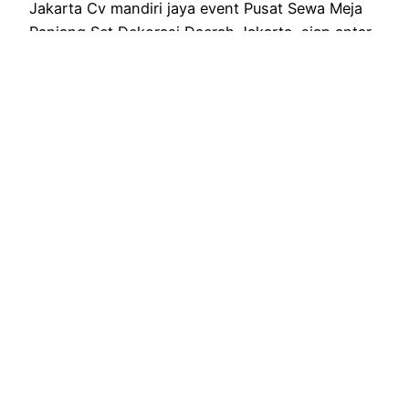
Jakarta Cv mandiri jaya event Pusat Sewa Meja
Panjang Set Dekorasi Daerah Jakarta, siap antar
ke berbagai wilayah jabodetabek dan sekitarnya,
sewa dekorasi meja panjang untuk acara
wedding outdoor & indoor mewah megah murah.
Cv Mandiri jaya event merupakan salah satu
perusahaan yang bergerak pada bidang sewa
menyewa…
July 26, 2022
RENTAL ALAT PESTA BERKUALITAS DI
JABODETABEK