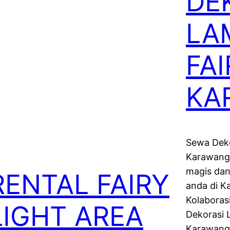
DE
LA
FAI
KA
Sewa Deko
Karawang 
magis dan
RENTAL FAIRY
anda di K
Kolaboras
LIGHT AREA
Dekorasi 
Karawang