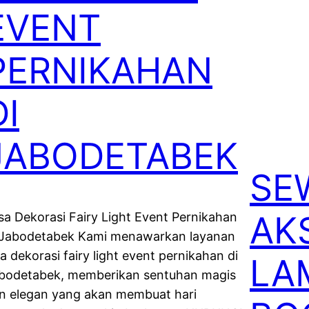
EVENT
PERNIKAHAN
DI
JABODETABEK
SE
AK
sa Dekorasi Fairy Light Event Pernikahan
 Jabodetabek Kami menawarkan layanan
sa dekorasi fairy light event pernikahan di
LA
bodetabek, memberikan sentuhan magis
n elegan yang akan membuat hari