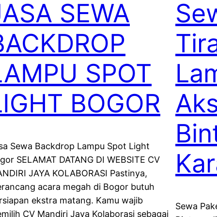
JASA SEWA
Se
BACKDROP
Tir
LAMPU SPOT
La
LIGHT BOGOR
Aks
Bin
sa Sewa Backdrop Lampu Spot Light
Ka
gor SELAMAT DATANG DI WEBSITE CV
NDIRI JAYA KOLABORASI Pastinya,
rancang acara megah di Bogor butuh
rsiapan ekstra matang. Kamu wajib
Sewa Pake
milih CV Mandiri Jaya Kolaborasi sebagai