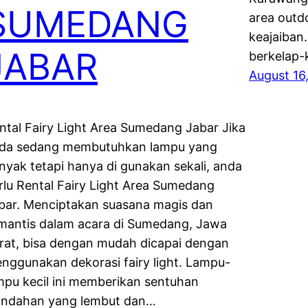
SUMEDANG
area outd
keajaiban
JABAR
berkelap-k
August 16
ntal Fairy Light Area Sumedang Jabar Jika
da sedang membutuhkan lampu yang
nyak tetapi hanya di gunakan sekali, anda
rlu Rental Fairy Light Area Sumedang
bar. Menciptakan suasana magis dan
mantis dalam acara di Sumedang, Jawa
rat, bisa dengan mudah dicapai dengan
nggunakan dekorasi fairy light. Lampu-
mpu kecil ini memberikan sentuhan
indahan yang lembut dan…