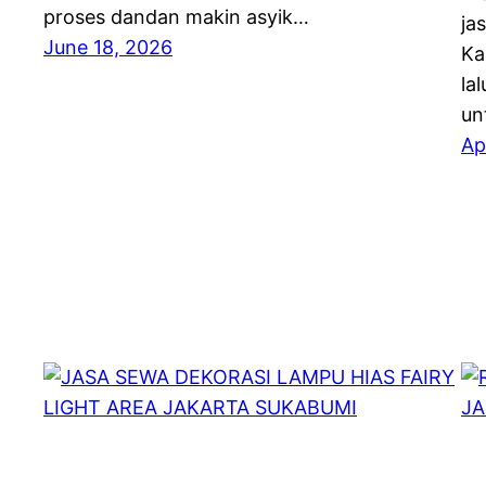
proses dandan makin asyik…
ja
June 18, 2026
Ka
la
un
Ap