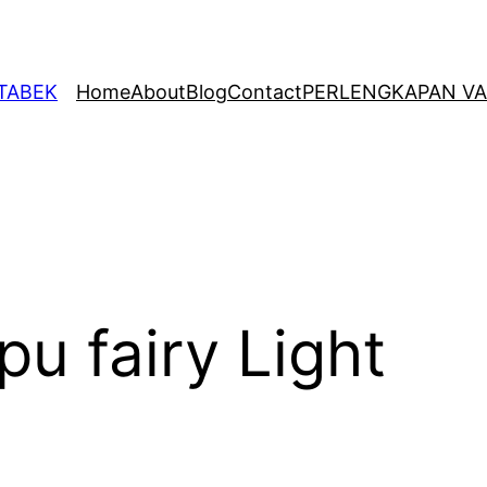
ETABEK
Home
About
Blog
Contact
PERLENGKAPAN VA
u fairy Light