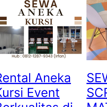
Rental Aneka
SE
Kursi Event
SC