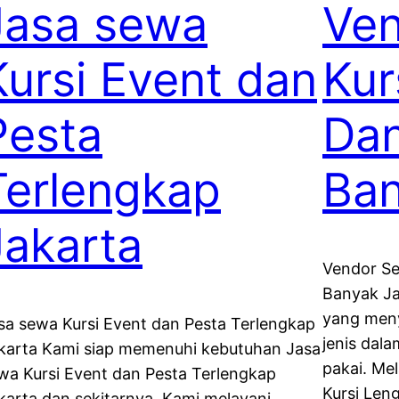
Jasa sewa
Ve
Kursi Event dan
Kur
Pesta
Dan
Terlengkap
Ban
Jakarta
Vendor Se
Banyak Ja
yang meny
sa sewa Kursi Event dan Pesta Terlengkap
jenis dal
karta Kami siap memenuhi kebutuhan Jasa
pakai. Me
wa Kursi Event dan Pesta Terlengkap
Kursi Len
karta dan sekitarnya. Kami melayani