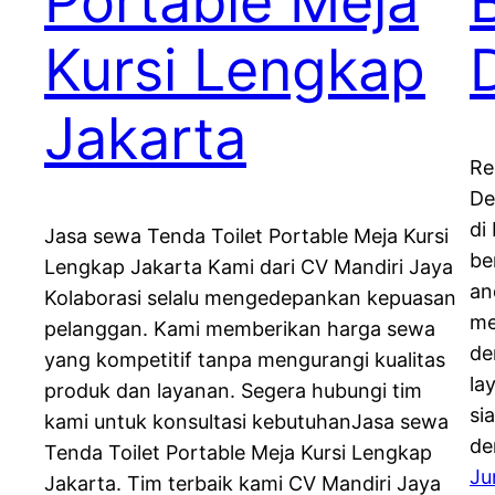
Portable Meja
Kursi Lengkap
Jakarta
Re
De
di
Jasa sewa Tenda Toilet Portable Meja Kursi
be
Lengkap Jakarta Kami dari CV Mandiri Jaya
an
Kolaborasi selalu mengedepankan kepuasan
me
pelanggan. Kami memberikan harga sewa
de
yang kompetitif tanpa mengurangi kualitas
la
produk dan layanan. Segera hubungi tim
si
kami untuk konsultasi kebutuhanJasa sewa
de
Tenda Toilet Portable Meja Kursi Lengkap
Ju
Jakarta. Tim terbaik kami CV Mandiri Jaya