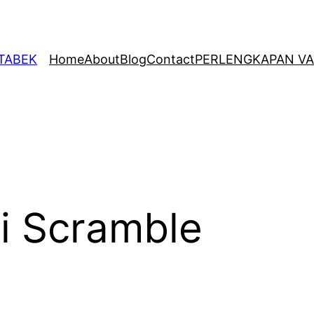
ETABEK
Home
About
Blog
Contact
PERLENGKAPAN VA
i Scramble