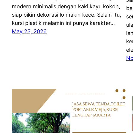
modern minimalis dengan kaki kayu kokoh,
be
siap bikin dekorasi lo makin kece. Selain itu,
se
kursi plastik melamin ini punya karakter…
ul
May 23, 2026
le
ke
el
No