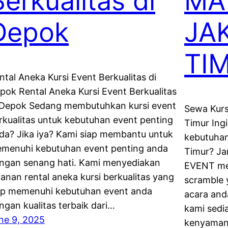
Berkualitas di
MA
Depok
JA
TI
ntal Aneka Kursi Event Berkualitas di
pok Rental Aneka Kursi Event Berkualitas
 Depok Sedang membutuhkan kursi event
Sewa Kurs
rkualitas untuk kebutuhan event penting
Timur Ing
da? Jika iya? Kami siap membantu untuk
kebutuhan
menuhi kebutuhan event penting anda
Timur? J
ngan senang hati. Kami menyediakan
EVENT men
yanan rental aneka kursi berkualitas yang
scramble
ap memenuhi kebutuhan event anda
acara and
ngan kualitas terbaik dari…
kami sedi
ne 9, 2025
kenyamana