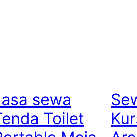
Jasa sewa
Se
Tenda Toilet
Kur