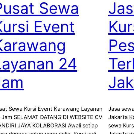
Pusat Sewa
Jas
Kursi Event
Kur
Karawang
Pes
Layanan 24
Ter
Jam
Jak
sat Sewa Kursi Event Karawang Layanan
Jasa sewa
 Jam SELAMAT DATANG DI WEBSITE CV
Jakarta K
NDIRI JAYA KOLABORASI Awali setiap
sewa Kurs
ara dengan setup yang solid, Kursi jadi
Jakarta d