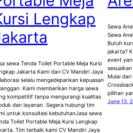
Portable Meja
Are
Kursi Lengkap
Sewa Anek
Jakarta
Sewa Anek
Butuh kur
jakarta? 
event yang
sa sewa Tenda Toilet Portable Meja Kursi
sesuaikan
ngkap Jakarta Kami dari CV Mandiri Jaya
Mulai dari 
laborasi selalu mengedepankan kepuasan
Crossback
langgan. Kami memberikan harga sewa
pilihan y
ng kompetitif tanpa mengurangi kualitas
June 13, 
oduk dan layanan. Segera hubungi tim
mi untuk konsultasi kebutuhanJasa sewa
nda Toilet Portable Meja Kursi Lengkap
karta. Tim terbaik kami CV Mandiri Jaya