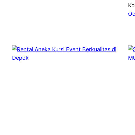
Ko
Oc