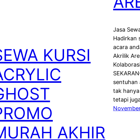
AR
Jasa Sewa 
Hadirkan 
acara and
SEWA KURSI
Akrilik Ar
Kolabora
ACRYLIC
SEKARANG 
sentuhan a
GHOST
tak hanya
tetapi ju
PROMO
November
MURAH AKHIR