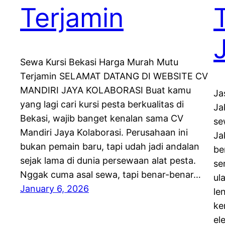
Terjamin
Sewa Kursi Bekasi Harga Murah Mutu
Terjamin SELAMAT DATANG DI WEBSITE CV
MANDIRI JAYA KOLABORASI Buat kamu
Ja
yang lagi cari kursi pesta berkualitas di
Ja
Bekasi, wajib banget kenalan sama CV
se
Mandiri Jaya Kolaborasi. Perusahaan ini
Ja
bukan pemain baru, tapi udah jadi andalan
be
sejak lama di dunia persewaan alat pesta.
se
Nggak cuma asal sewa, tapi benar-benar…
ul
January 6, 2026
le
ke
el