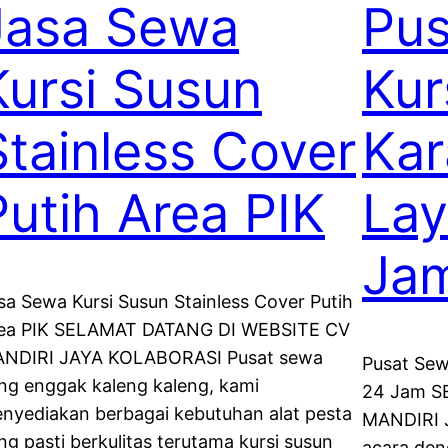
Jasa Sewa
Pu
Kursi Susun
Kur
Stainless Cover
Ka
Putih Area PIK
Lay
Ja
sa Sewa Kursi Susun Stainless Cover Putih
ea PIK SELAMAT DATANG DI WEBSITE CV
NDIRI JAYA KOLABORASI Pusat sewa
Pusat Sew
ng enggak kaleng kaleng, kami
24 Jam S
nyediakan berbagai kebutuhan alat pesta
MANDIRI 
ng pasti berkulitas terutama kursi susun
acara deng