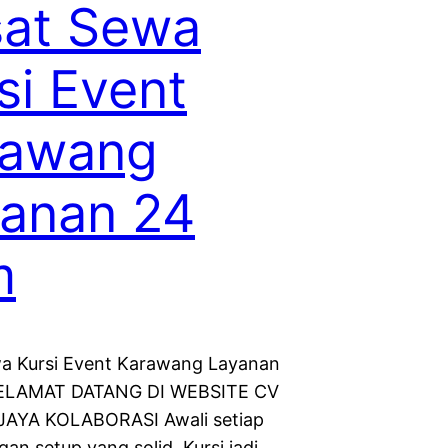
sat Sewa
si Event
rawang
anan 24
m
a Kursi Event Karawang Layanan
ELAMAT DATANG DI WEBSITE CV
JAYA KOLABORASI Awali setiap
an setup yang solid, Kursi jadi