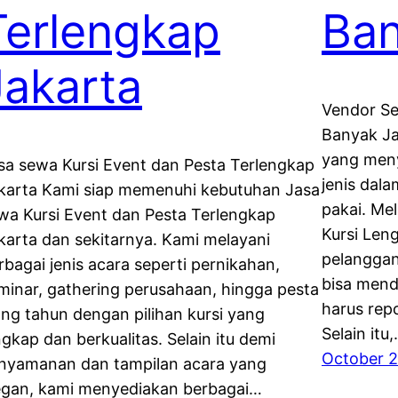
Terlengkap
Ban
Jakarta
Vendor Se
Banyak Ja
yang meny
sa sewa Kursi Event dan Pesta Terlengkap
jenis dal
karta Kami siap memenuhi kebutuhan Jasa
pakai. Me
wa Kursi Event dan Pesta Terlengkap
Kursi Len
karta dan sekitarnya. Kami melayani
pelanggan
rbagai jenis acara seperti pernikahan,
bisa mend
minar, gathering perusahaan, hingga pesta
harus rep
ang tahun dengan pilihan kursi yang
Selain itu
ngkap dan berkualitas. Selain itu demi
October 2
nyamanan dan tampilan acara yang
egan, kami menyediakan berbagai…