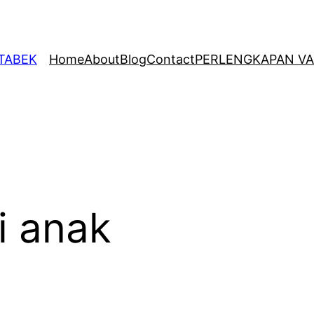
ETABEK
Home
About
Blog
Contact
PERLENGKAPAN VA
i anak