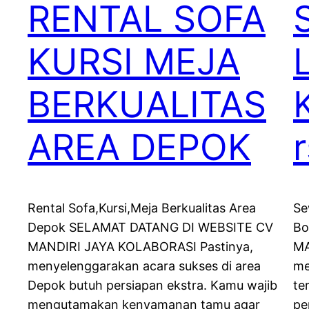
RENTAL SOFA
KURSI MEJA
BERKUALITAS
AREA DEPOK
Rental Sofa,Kursi,Meja Berkualitas Area
Se
Depok SELAMAT DATANG DI WEBSITE CV
Bo
MANDIRI JAYA KOLABORASI Pastinya,
MA
menyelenggarakan acara sukses di area
me
Depok butuh persiapan ekstra. Kamu wajib
te
mengutamakan kenyamanan tamu agar
pe