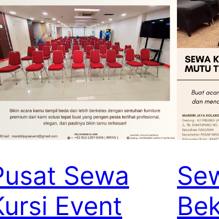
Pusat Sewa
Sew
Kursi Event
Bek