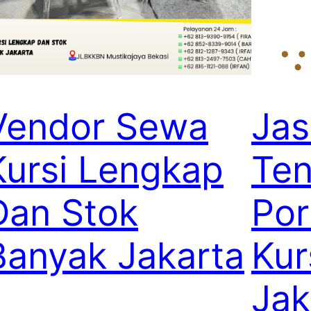
Vendor Sewa
Jas
Kursi Lengkap
Ten
Dan Stok
Por
Banyak Jakarta
Kur
Jak