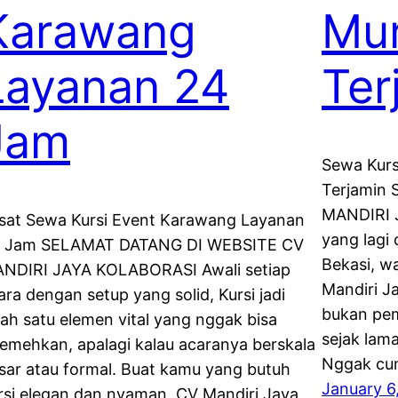
Karawang
Mu
Layanan 24
Ter
Jam
Sewa Kurs
Terjamin
MANDIRI 
sat Sewa Kursi Event Karawang Layanan
yang lagi 
 Jam SELAMAT DATANG DI WEBSITE CV
Bekasi, w
NDIRI JAYA KOLABORASI Awali setiap
Mandiri Ja
ara dengan setup yang solid, Kursi jadi
bukan pem
lah satu elemen vital yang nggak bisa
sejak lama
remehkan, apalagi kalau acaranya berskala
Nggak cum
sar atau formal. Buat kamu yang butuh
January 6
rsi elegan dan nyaman, CV Mandiri Jaya