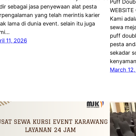
Puff Dou
dir sebagai jasa penyewaan alat pesta
WEBSITE 
rpengalaman yang telah merintis karier
Kami adal
jak lama di dunia event. selain itu juga
sewa meja
mi…
puff doub
ril 11, 2026
pesta and
sekadar so
kenyaman
March 12,