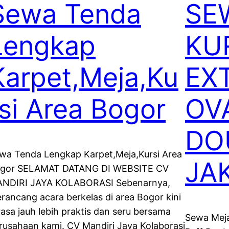
Sewa Tenda
SE
Lengkap
KU
Karpet,Meja,Ku
EX
rsi Area Bogor
OV
DO
wa Tenda Lengkap Karpet,Meja,Kursi Area
JA
gor SELAMAT DATANG DI WEBSITE CV
NDIRI JAYA KOLABORASI Sebenarnya,
rancang acara berkelas di area Bogor kini
rasa jauh lebih praktis dan seru bersama
Sewa Meja
rusahaan kami. CV Mandiri Jaya Kolaborasi