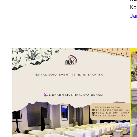
Ko
Ja