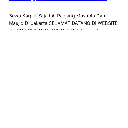
Sewa Karpet Sajadah Panjang Mushola Dan
Masjid Di Jakarta SELAMAT DATANG DI WEBSITE
CV MANDIRI JAYA KOLABORASI kami adalah
perushaan yang berprofesi sebagai penyedia alat
pesta murah dan terlengkap di jakarta, kami CV
Mandiri Jaya Kolaborasi menyediakan sewa
karpet Sajadah dengan panjang yang siap di
custom sesuai permintaan klien khususnya untuk
bulan ramdhan kami mempunyai…
February 21, 2026