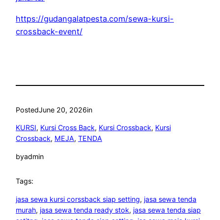
https://gudangalatpesta.com/sewa-kursi-
crossback-event/
Posted
June 20, 2026
in
KURSI
, 
Kursi Cross Back
, 
Kursi Crossback
, 
Kursi
Crossback
, 
MEJA
, 
TENDA
by
admin
Tags:
jasa sewa kursi corssback siap setting
, 
jasa sewa tenda
murah
, 
jasa sewa tenda ready stok
, 
jasa sewa tenda siap