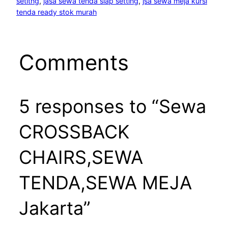
setitng
, 
jasa sewa tenda siap setting
, 
jsa sewa meja kursi
tenda ready stok murah
Comments
5 responses to “Sewa
CROSSBACK
CHAIRS,SEWA
TENDA,SEWA MEJA
Jakarta”