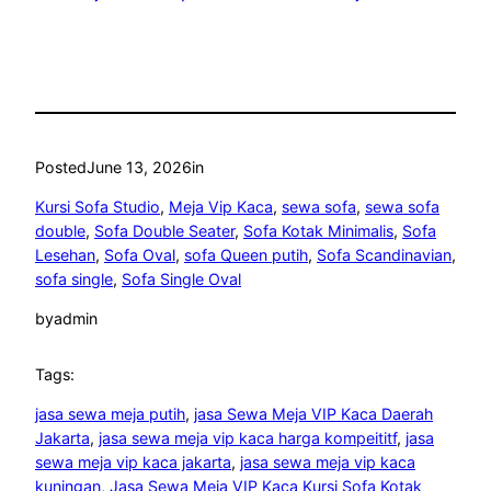
Posted
June 13, 2026
in
Kursi Sofa Studio
, 
Meja Vip Kaca
, 
sewa sofa
, 
sewa sofa
double
, 
Sofa Double Seater
, 
Sofa Kotak Minimalis
, 
Sofa
Lesehan
, 
Sofa Oval
, 
sofa Queen putih
, 
Sofa Scandinavian
, 
sofa single
, 
Sofa Single Oval
by
admin
Tags:
jasa sewa meja putih
, 
jasa Sewa Meja VIP Kaca Daerah
Jakarta
, 
jasa sewa meja vip kaca harga kompeititf
, 
jasa
sewa meja vip kaca jakarta
, 
jasa sewa meja vip kaca
kuningan
, 
Jasa Sewa Meja VIP Kaca Kursi Sofa Kotak