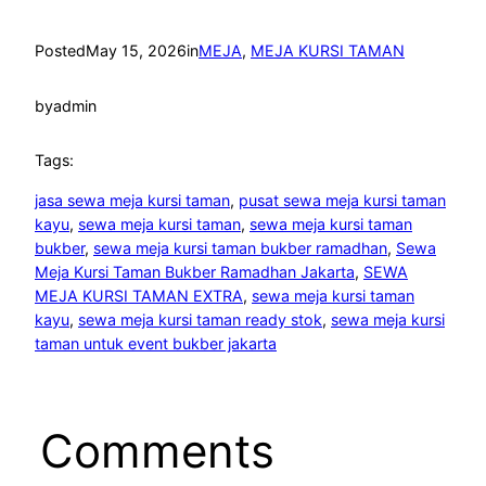
Posted
May 15, 2026
in
MEJA
, 
MEJA KURSI TAMAN
by
admin
Tags:
jasa sewa meja kursi taman
, 
pusat sewa meja kursi taman
kayu
, 
sewa meja kursi taman
, 
sewa meja kursi taman
bukber
, 
sewa meja kursi taman bukber ramadhan
, 
Sewa
Meja Kursi Taman Bukber Ramadhan Jakarta
, 
SEWA
MEJA KURSI TAMAN EXTRA
, 
sewa meja kursi taman
kayu
, 
sewa meja kursi taman ready stok
, 
sewa meja kursi
taman untuk event bukber jakarta
Comments