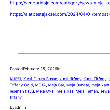
https://vendorinaja.com/category/sewa-meja-kot
https://alatpestajaksel.com/2024/04/01/tempat-
Posted
February 25, 2026
in
KURSI
, 
Kursi Futura Susun
, 
kursi tiffany
, 
Kursi Tiffany
, 
Tiffany Gold
, 
MEJA
, 
Meja Bar
, 
Meja Bundar
, 
meja kant
lesehan kayu
, 
Meja Oval
, 
meja rias
, 
Meja Taman
, 
sewa
tiffany
by
admin