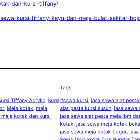
ak-dan-kursi-tiffany/
sewa-kursi-tiffany-kayu-dan-meja-bulat-sekitar-boj
Tags:
Kursi Tiffany Acrylic
, 
Kursi
#sewa kursi
, 
jasa sewa alat pesta
or
, 
Meja kotak
, 
meja
alat pesta kursi susun
, 
jasa sewa a
 meja kotak dan kursi
jasa sewa alat pesta meja ibm da
kotak
, 
jasa sewa meja kotak beka
jasa sewa meja kotak bogor
, 
jasa
Sewa Meja Kotak Dan Bundar Tapl