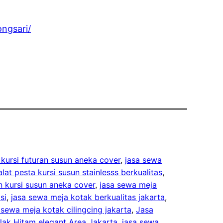
ongsari/
 kursi futuran susun aneka cover
, 
jasa sewa
lat pesta kursi susun stainlesss berkualitas
, 
n kursi susun aneka cover
, 
jasa sewa meja
si
, 
jasa sewa meja kotak berkualitas jakarta
, 
 sewa meja kotak cilingcing jakarta
, 
Jasa
ak Hitam elegant Area Jakarta
, 
jasa sewa