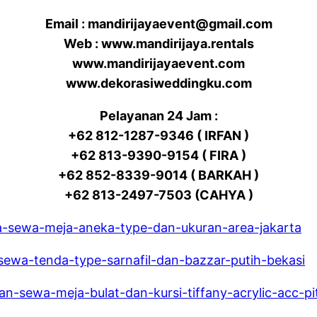
Email : mandirijayaevent@gmail.com
Web : www.mandirijaya.rentals
www.mandirijayaevent.com
www.dekorasiweddingku.com
Pelayanan 24 Jam :
+62 812-1287-9346 ( IRFAN )
+62 813-9390-9154 ( FIRA )
+62 852-8339-9014 ( BARKAH )
+62 813-2497-7503 (CAHYA )
a-sewa-meja-aneka-type-dan-ukuran-area-jakarta
-sewa-tenda-type-sarnafil-dan-bazzar-putih-bekasi
-sewa-meja-bulat-dan-kursi-tiffany-acrylic-acc-pita