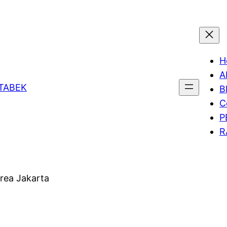
H
A
ETABEK
B
C
P
R